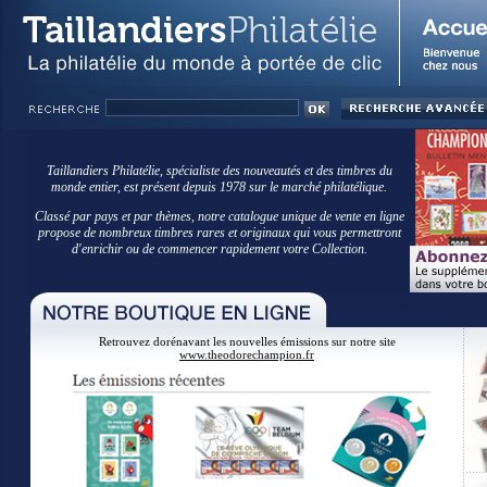
Taillandiers Philatélie, spécialiste des nouveautés et des timbres du
monde entier, est présent depuis 1978 sur le marché philatélique.
Classé par pays et par thèmes, notre catalogue unique de vente en ligne
propose de nombreux timbres rares et originaux qui vous permettront
d'enrichir ou de commencer rapidement votre Collection.
Retrouvez dorénavant les nouvelles émissions sur notre site
www.theodorechampion.fr