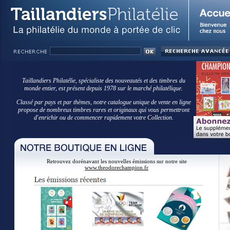
Taillandiers Philatélie, spécialiste des nouveautés et des timbres du
monde entier, est présent depuis 1978 sur le marché philatélique.
Classé par pays et par thèmes, notre catalogue unique de vente en ligne
propose de nombreux timbres rares et originaux qui vous permettront
d'enrichir ou de commencer rapidement votre Collection.
Retrouvez dorénavant les nouvelles émissions sur notre site
www.theodorechampion.fr