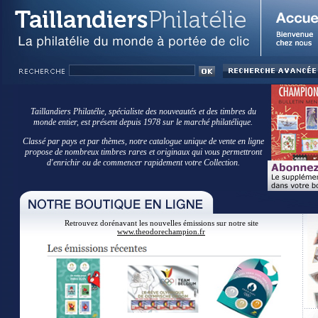
Taillandiers Philatélie, spécialiste des nouveautés et des timbres du
monde entier, est présent depuis 1978 sur le marché philatélique.
Classé par pays et par thèmes, notre catalogue unique de vente en ligne
propose de nombreux timbres rares et originaux qui vous permettront
d'enrichir ou de commencer rapidement votre Collection.
Retrouvez dorénavant les nouvelles émissions sur notre site
www.theodorechampion.fr