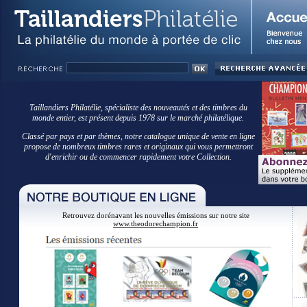
Taillandiers Philatélie, spécialiste des nouveautés et des timbres du
monde entier, est présent depuis 1978 sur le marché philatélique.
Classé par pays et par thèmes, notre catalogue unique de vente en ligne
propose de nombreux timbres rares et originaux qui vous permettront
d'enrichir ou de commencer rapidement votre Collection.
Retrouvez dorénavant les nouvelles émissions sur notre site
www.theodorechampion.fr