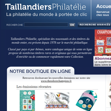
Taillandiers Philatélie, spécialiste des nouveautés et des timbres du
monde entier, est présent depuis 1978 sur le marché philatélique.
Classé par pays et par thèmes, notre catalogue unique de vente en ligne
propose de nombreux timbres rares et originaux qui vous permettront
d'enrichir ou de commencer rapidement votre Collection.
Retrouvez dorénavant les nouvelles émissions sur notre site
www.theodorechampion.fr