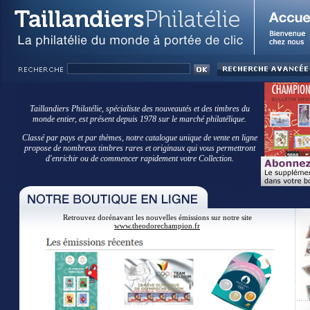
Taillandiers Philatélie, spécialiste des nouveautés et des timbres du
monde entier, est présent depuis 1978 sur le marché philatélique.
Classé par pays et par thèmes, notre catalogue unique de vente en ligne
propose de nombreux timbres rares et originaux qui vous permettront
d'enrichir ou de commencer rapidement votre Collection.
Retrouvez dorénavant les nouvelles émissions sur notre site
www.theodorechampion.fr