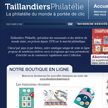
Taillandiers Philatélie, spécialiste des nouveautés et des timbres du
monde entier, est présent depuis 1978 sur le marché philatélique.
Classé par pays et par thèmes, notre catalogue unique de vente en ligne
propose de nombreux timbres rares et originaux qui vous permettront
d'enrichir ou de commencer rapidement votre Collection.
Retrouvez dorénavant les nouvelles émissions sur notre site
www.theodorechampion.fr