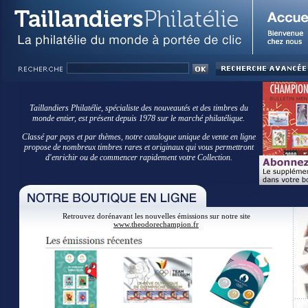
Taillandiers Philatélie, spécialiste des nouveautés et des timbres du
monde entier, est présent depuis 1978 sur le marché philatélique.
Classé par pays et par thèmes, notre catalogue unique de vente en ligne
propose de nombreux timbres rares et originaux qui vous permettront
d'enrichir ou de commencer rapidement votre Collection.
Retrouvez dorénavant les nouvelles émissions sur notre site
www.theodorechampion.fr