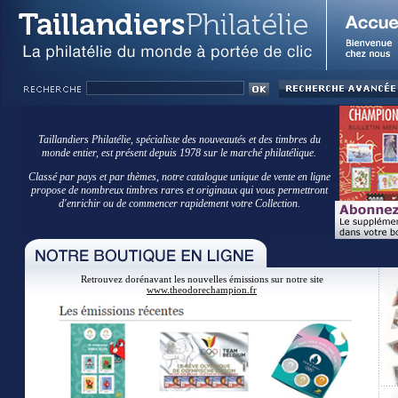
Taillandiers Philatélie, spécialiste des nouveautés et des timbres du
monde entier, est présent depuis 1978 sur le marché philatélique.
Classé par pays et par thèmes, notre catalogue unique de vente en ligne
propose de nombreux timbres rares et originaux qui vous permettront
d'enrichir ou de commencer rapidement votre Collection.
Retrouvez dorénavant les nouvelles émissions sur notre site
www.theodorechampion.fr