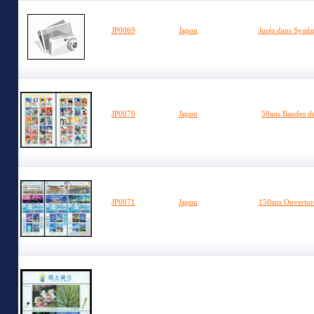
JP0069
Japon
Jurés dans Systè
JP0070
Japon
50ans Bandes de
JP0071
Japon
150ans Ouverture