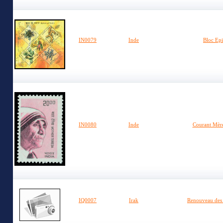
IN0079
Inde
Bloc Epi
IN0080
Inde
Courant Mère
IQ0007
Irak
Renouveau des 