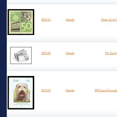
IE0122
Irlande
50ans de la 
IE0128
Irlande
Flt. Euro
IE0129
Irlande
TP/Carnet Exposit