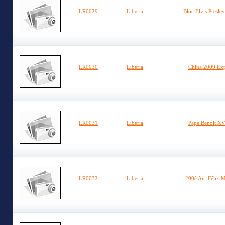
LR0029
Liberia
Bloc Elvis Presle
LR0030
Liberia
China 2009 Exp
LR0031
Liberia
Pape Benoit XV
LR0032
Liberia
200è An. Félix 