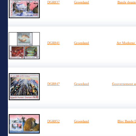
DGR837
Groenland
Bande dessin
DGR841
Groenland
Art Moderne 
DGR847
Groenland
Gouvernement a
DGR852
Groenland
Bloc Bande D