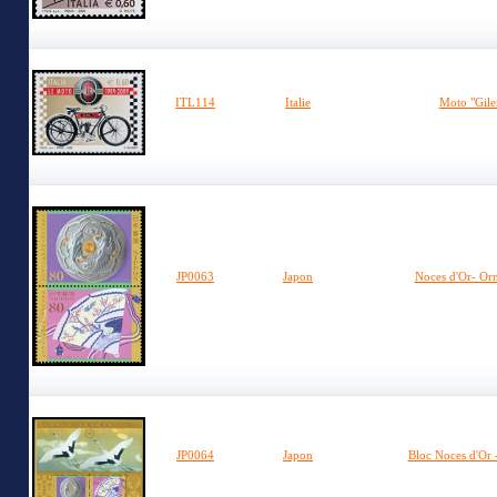
ITL114
Italie
Moto "Gile
JP0063
Japon
Noces d'Or- Or
JP0064
Japon
Bloc Noces d'Or 