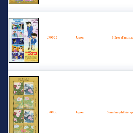
JP0065
Japon
Héros d'animat
JP0066
Japon
Semaine philatéliq