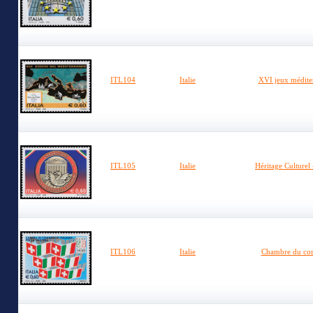
ITL104
Italie
XVI jeux médite
ITL105
Italie
Héritage Culturel 
ITL106
Italie
Chambre du co