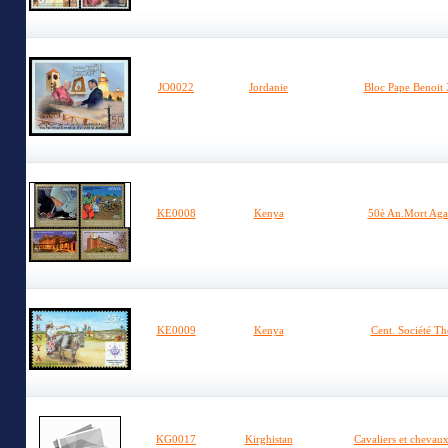
JO0022
Jordanie
Bloc Pape Benoit 
KE0008
Kenya
50è An.Mort Aga
KE0009
Kenya
Cent. Société T
KG0017
Kirghistan
Cavaliers et chevau