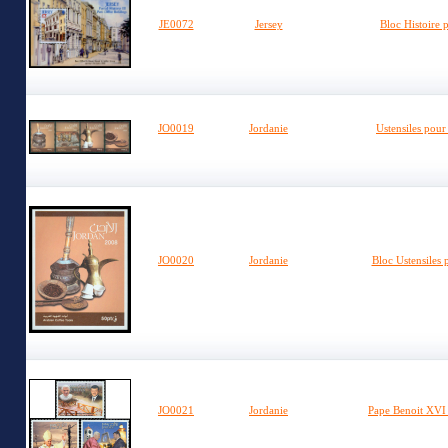
JE0072
Jersey
Bloc Histoire p
JO0019
Jordanie
Ustensiles pour
JO0020
Jordanie
Bloc Ustensiles 
JO0021
Jordanie
Pape Benoit XVI 