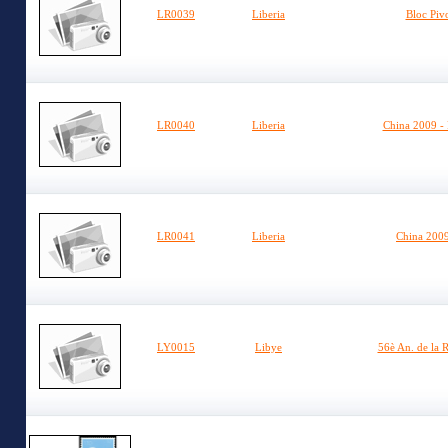
LR0039
Liberia
Bloc Piv
LR0040
Liberia
China 2009 - 
LR0041
Liberia
China 2009
LY0015
Libye
56è An. de la 