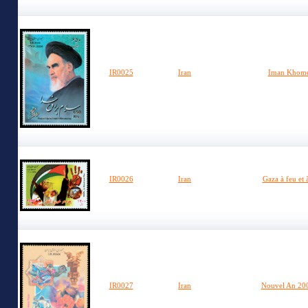
IR0025
Iran
Iman Khome
IR0026
Iran
Gaza à feu et 
IR0027
Iran
Nouvel An 200