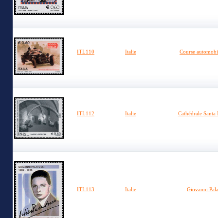
ITL110
Italie
Course automobi
ITL112
Italie
Cathédrale Santa 
ITL113
Italie
Giovanni Pala