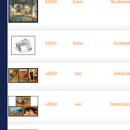
KSV044
Kosovo
Bloc Monastèr
KSV047
Kosovo
Flt. Monast
LA0018
Laos
Festival Ta
LA0019
Laos
Festival That