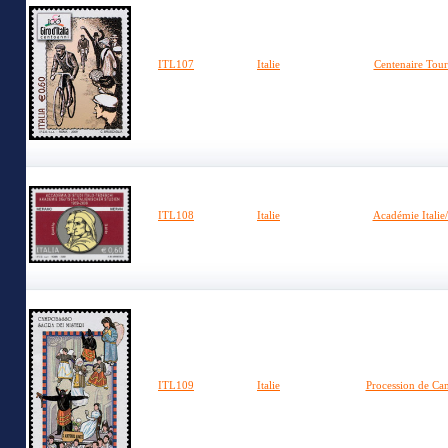
ITL107
Italie
Centenaire Tour 
ITL108
Italie
Académie Italie
ITL109
Italie
Procession de Ca