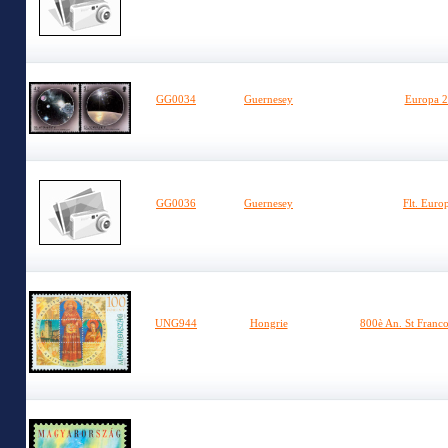
GG0034
Guernesey
Europa 2
GG0036
Guernesey
Flt. Euro
UNG944
Hongrie
800è An. St Franco