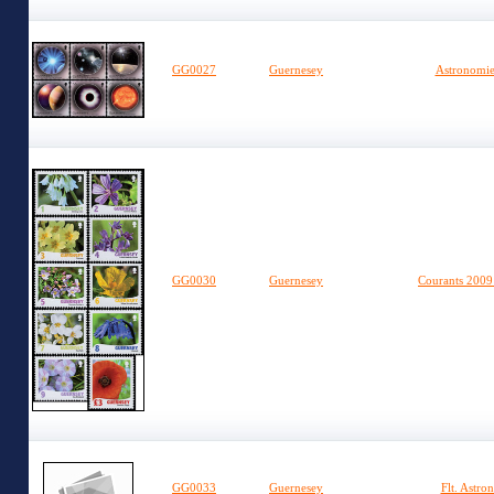
GG0027
Guernesey
Astronomie
GG0030
Guernesey
Courants 2009 
GG0033
Guernesey
Flt. Astro