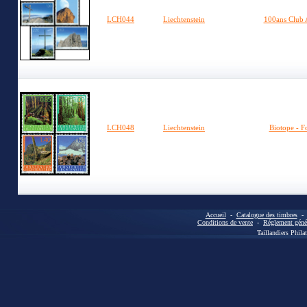
LCH044
Liechtenstein
100ans Club 
LCH048
Liechtenstein
Biotope - F
Accueil
-
Catalogue des timbres
Conditions de vente
-
Réglement génér
Taillandiers Phila