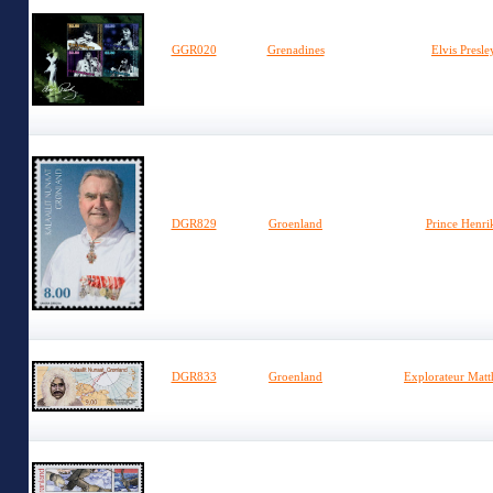
GGR020
Grenadines
Elvis Presl
DGR829
Groenland
Prince Henri
DGR833
Groenland
Explorateur Mat