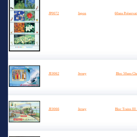
JP0072
Japon
60ans Préservat
JE0062
Jersey
Bloc 50ans Clu
JE0066
Jersey
Bloc Trains III