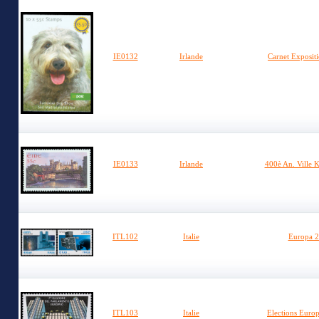
IE0132
Irlande
Carnet Exposit
IE0133
Irlande
400è An. Ville 
ITL102
Italie
Europa 2
ITL103
Italie
Elections Euro