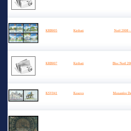
KRB005
Kiribati
Noël 2008 - 
KRB007
Kiribati
Bloc Noël 200
KSV041
Kosovo
Monastère De