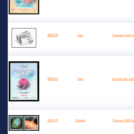
IR0028
Iran
Courant-Golf p
IR0029
Iran
Journée des inf
IE0119
Irlande
Europa 2009 a