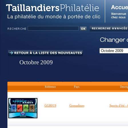
Octobre 2009
Référence
Pays
Descri
GGR019
Grenadines
Sports d'été -