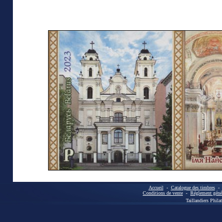
Accueil
-
Catalogue des timbres
Conditions de vente
-
Réglement génér
Taillandiers Phila