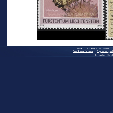
Accueil
-
Catalogue des timbres
Conditions de vente
-
Réglement génér
Taillandiers Phila