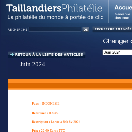
Juin 2024
Pays :
INDONESIE
Référence :
ID0459
Description :
La vie à Bali 8v 2024
Prix :
22.60 Euros TTC