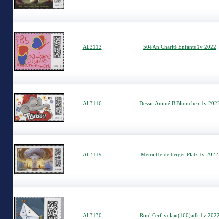
AL3113
50è An.Charité Enfants 1v 2022
AL3116
Dessin Animé B.Blümchen 1v 202
AL3119
Métro Heidelberger Platz 1v 2022
AL3130
Roul.Cerf-volant(160)adh.1v 202