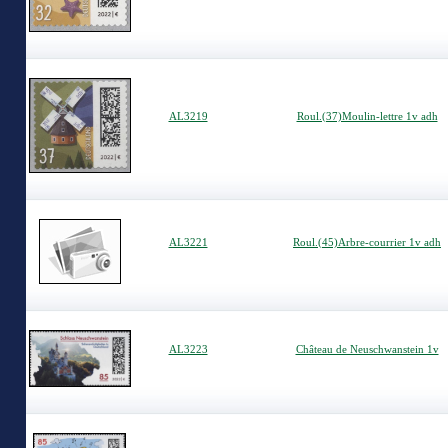
AL3219
Roul.(37)Moulin-lettre 1v adh
AL3221
Roul.(45)Arbre-courrier 1v adh
AL3223
Château de Neuschwanstein 1v