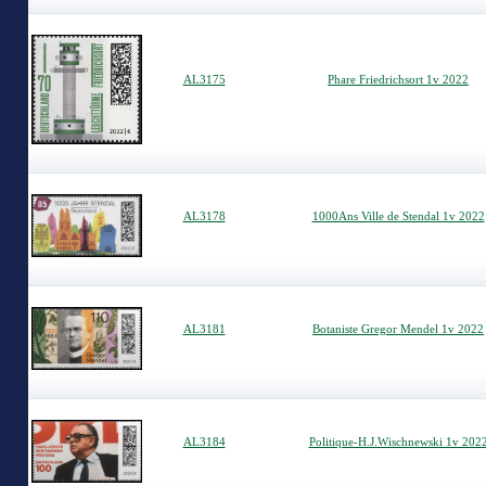
AL3175
Phare Friedrichsort 1v 2022
AL3178
1000Ans Ville de Stendal 1v 2022
AL3181
Botaniste Gregor Mendel 1v 2022
AL3184
Politique-H.J.Wischnewski 1v 202