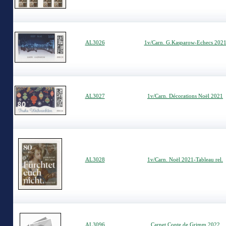
AL3026
1v/Carn. G.Kasparow-Echecs 202
AL3027
1v/Carn. Décorations Noël 2021
AL3028
1v/Carn. Noël 2021-Tableau rel.
AL3096
Carnet Conte de Grimm 2022