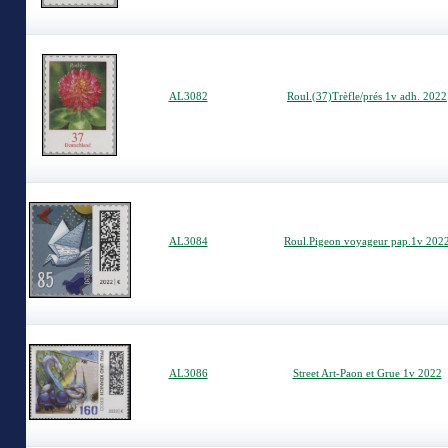
AL3082
Roul.(37)Trèfle/prés 1v adh. 2022
AL3084
Roul.Pigeon voyageur pap.1v 202
AL3086
Street Art-Paon et Grue 1v 2022