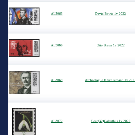
AL3063
David Bowie 1v 2022
AL3066
Otto Braun 1v 2022
AL3069
Archéologue H.Schliemann 1v 202
AL3072
Fleur(32)Galanthus 1v 2022