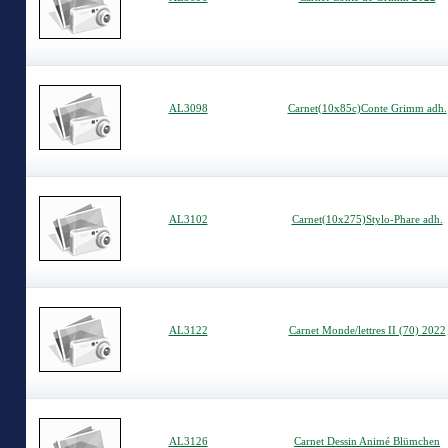
AL3098
Carnet(10x85c)Conte Grimm adh.
AL3102
Carnet(10x275)Stylo-Phare adh.
AL3122
Carnet Monde/lettres II (70) 2022
AL3126
Carnet Dessin Animé Blümchen