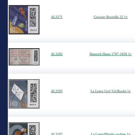
AL3271
Courrier Bouteille 22 1v
AL3282
Heinrich Heine 1797-1856 1v
AL3285
La Lettre Cerf-Vol.Roulet 1v
AL3287
La Lettre/Planète roulette 1v