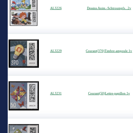
AL3226
Dessins Anim.-Schtroumpfs...2v
AL3229
Courant(370)Timbre-ampoule 1v
AL3231
Courant(50)Lettre-papillon 1v