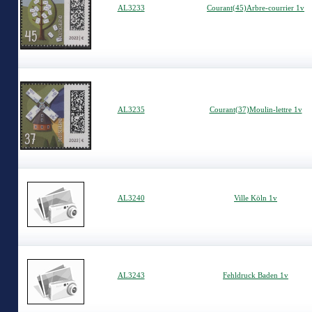
AL3233
Courant(45)Arbre-courrier 1v
AL3235
Courant(37)Moulin-lettre 1v
AL3240
Ville Köln 1v
AL3243
Fehldruck Baden 1v