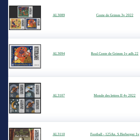
AL3089
Conte de Grimm 3v 2022
AL3094
Roul.Conte de Grimm 1v adh.22
AL3107
Monde des lettres II 4v 2022
AL3110
Football - 125An. S.Herberger 1v