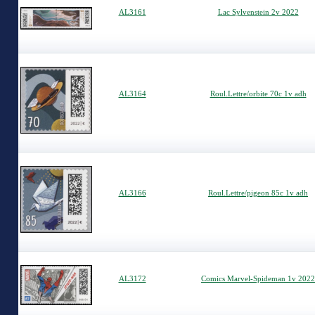
AL3161
Lac Sylvenstein 2v 2022
AL3164
Roul.Lettre/orbite 70c 1v adh
AL3166
Roul.Lettre/pigeon 85c 1v adh
AL3172
Comics Marvel-Spideman 1v 2022