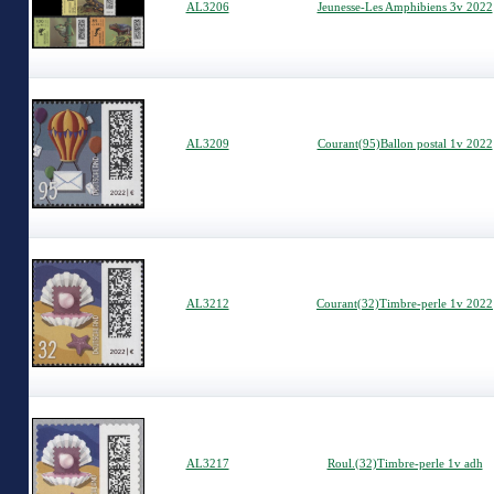
AL3206
Jeunesse-Les Amphibiens 3v 2022
AL3209
Courant(95)Ballon postal 1v 2022
AL3212
Courant(32)Timbre-perle 1v 2022
AL3217
Roul.(32)Timbre-perle 1v adh