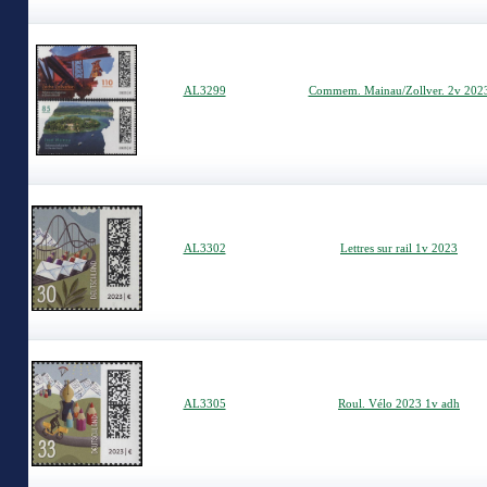
AL3299
Commem. Mainau/Zollver. 2v 202
AL3302
Lettres sur rail 1v 2023
AL3305
Roul. Vélo 2023 1v adh