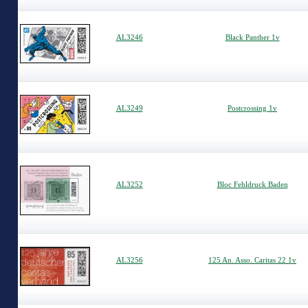
AL3246
Black Panther 1v
AL3249
Postcrossing 1v
AL3252
Bloc Fehldruck Baden
AL3256
125 An. Asso. Caritas 22 1v