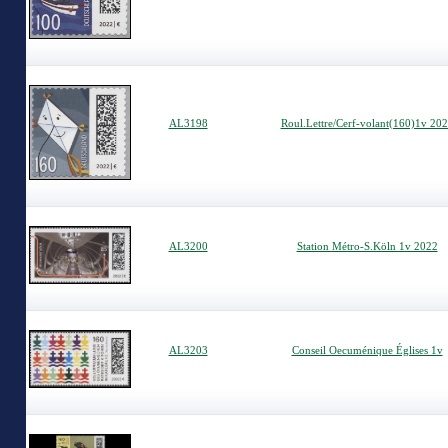
AL3198
Roul.Lettre/Cerf-volant(160)1v 20
AL3200
Station Métro-S.Köln 1v 2022
AL3203
Conseil Oecuménique Églises 1v