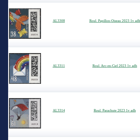
AL3308
Roul. Papillon-Oiseau 2023 1v ad
AL3311
Roul. Arc-en-Ciel 2023 1v adh
AL3314
Roul. Parachute 2023 1v adh