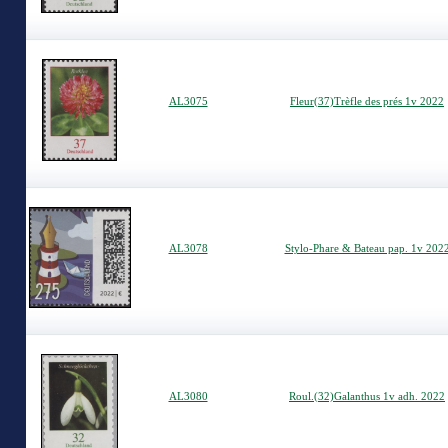
AL3075
Fleur(37)Trèfle des prés 1v 2022
AL3078
Stylo-Phare & Bateau pap. 1v 202
AL3080
Roul.(32)Galanthus 1v adh. 2022