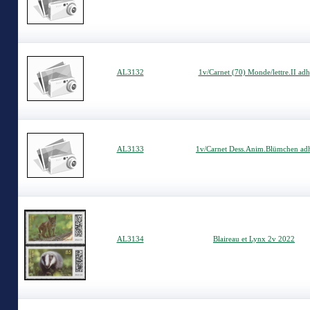
AL3132
1v/Carnet (70) Monde/lettre.II adh
AL3133
1v/Carnet Dess.Anim.Blümchen ad
AL3134
Blaireau et Lynx 2v 2022