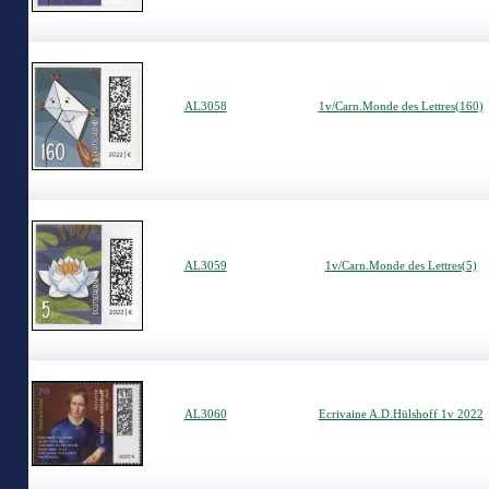
AL3058
1v/Carn.Monde des Lettres(160)
AL3059
1v/Carn.Monde des Lettres(5)
AL3060
Ecrivaine A.D.Hülshoff 1v 2022