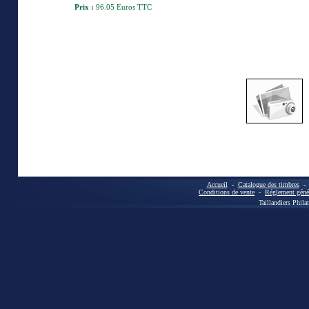
Prix :
96.05 Euros TTC
Accueil
-
Catalogue des timbres
Conditions de vente
-
Réglement génér
Taillandiers Phila