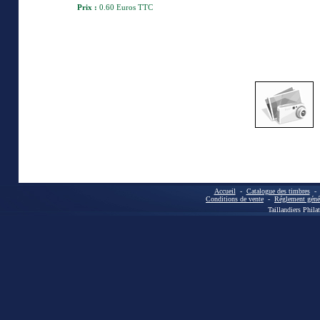
Prix :
0.60 Euros TTC
Accueil
-
Catalogue des timbres
Conditions de vente
-
Réglement génér
Taillandiers Phila