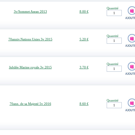
Quantité
3v/Sommet Asean 2013
8.00 €
Quantité
70anniv.Nations Unies 3v 2015
5.20 €
Quantité
Jubilée Marine royale 3v 2015
3.70 €
Quantité
70ann. de sa Majesté 5v 2016
8.60 €