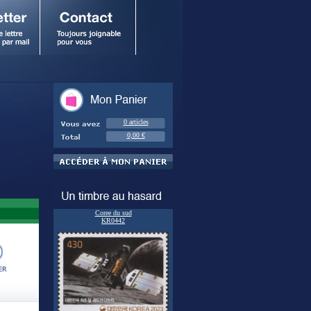
0 articles
0,00 €
Coree du sud
KR0442