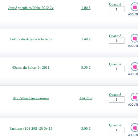
Quantité
Jour.Agriculture/Pêche 2012 2v
1.00 €
Quantité
Culture du riz/grde échelle 3v
1.40 €
Quantité
65ann. du Sultan 6v 2011
9.30 €
Quantité
Bloc 50ans Forces armées
114.20 €
Quantité
Papillons (10S-20S-1$) 3v 13
3.00 €