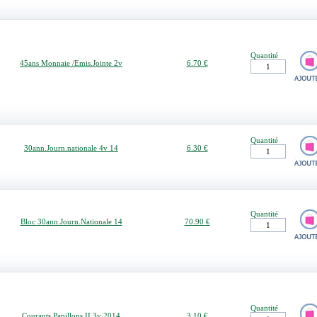
Quantité
45ans Monnaie /Emis.Jointe 2v
6.70 €
Quantité
30ann.Journ.nationale 4v 14
6.30 €
Quantité
Bloc 30ann.Journ.Nationale 14
70.90 €
Quantité
Courants Papillons II 3v 2014
3.10 €