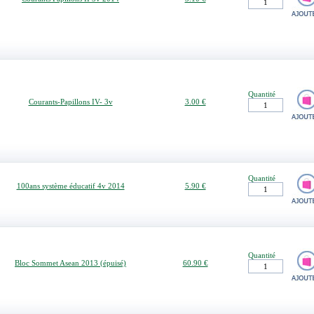
Quantité
Courants-Papillons IV- 3v
3.00 €
Quantité
100ans système éducatif 4v 2014
5.90 €
Quantité
Bloc Sommet Asean 2013 (épuisé)
60.90 €