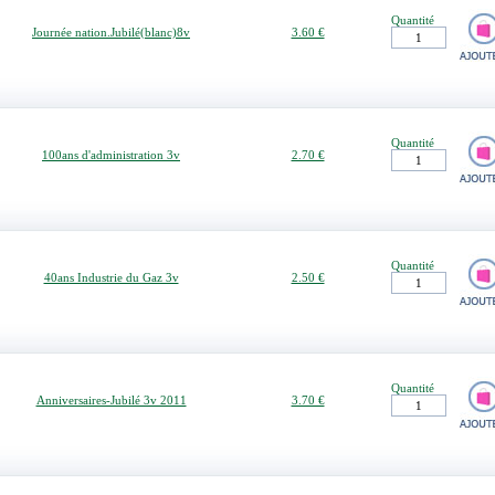
Quantité
Journée nation.Jubilé(blanc)8v
3.60 €
Quantité
100ans d'administration 3v
2.70 €
Quantité
40ans Industrie du Gaz 3v
2.50 €
Quantité
Anniversaires-Jubilé 3v 2011
3.70 €