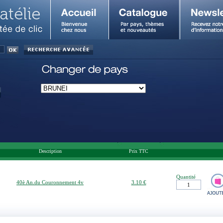
Description
Prix TTC
Quantité
40è An.du Couronnement 4v
3.10 €