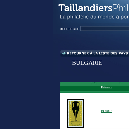
BULGARIE
Référence
BG0005