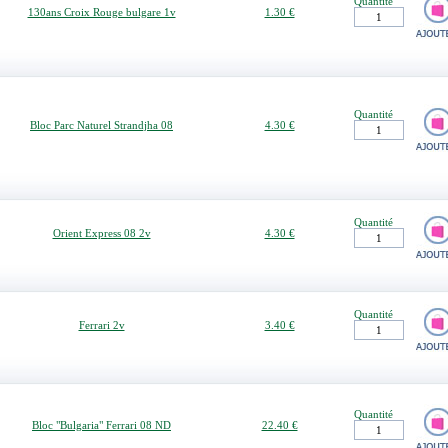
Quantité
130ans Croix Rouge bulgare 1v
1.30 €
Quantité
Bloc Parc Naturel Strandjha 08
4.30 €
Quantité
Orient Express 08 2v
4.30 €
Quantité
Ferrari 2v
3.40 €
Quantité
Bloc "Bulgaria" Ferrari 08 ND
22.40 €