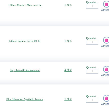
Quantité
120ans Musée - Minéraux 1v
1.30 €
Quantité
130ans Capitale Sofia 09 1v
1.30 €
Quantité
Bicyclettes 09 4v se-tenant
4.30 €
Quantité
Bloc 30ans Vol Spatial G.Ivanov
1.30 €