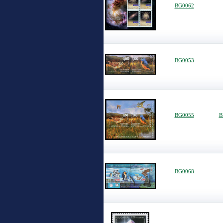
BG0062
BG0053
BG0055
B
BG0068