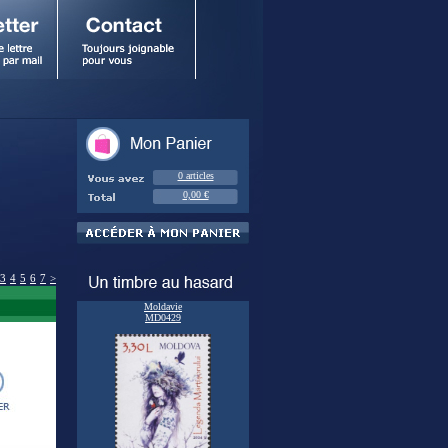
0 articles
0,00 €
3
4
5
6
7
>
Moldavie
MD0429