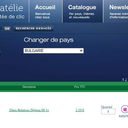
1
2
Description
Prix TTC
Quantité
20ans Relations Diplom.08 1v
2.10 €