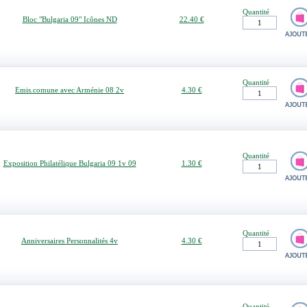
Quantité
Bloc "Bulgaria 09" Icônes ND
22.40 €
Quantité
Emis.comune avec Arménie 08 2v
4.30 €
Quantité
Exposition Philatélique Bulgaria 09 1v 09
1.30 €
Quantité
Anniversaires Personnalités 4v
4.30 €
Quantité